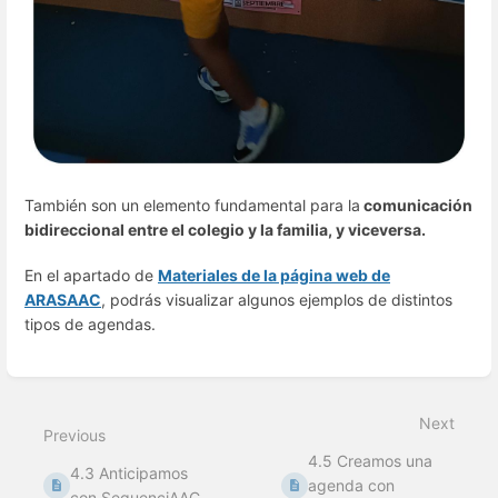
También son un elemento fundamental para la
comunicación
bidireccional entre el colegio y la familia, y viceversa.
En el apartado de
Materiales de la página web de
ARASAAC
, podrás visualizar algunos ejemplos de distintos
tipos de agendas.
Enter
section
select
Next
mode
Previous
4.5 Creamos una
4.3 Anticipamos
agenda con
con SequenciAAC