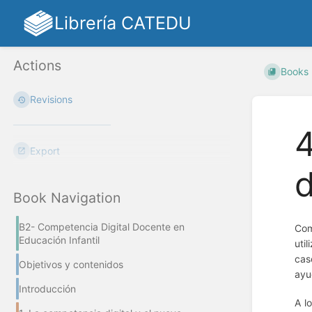
Librería CATEDU
Actions
Books
Revisions
4
Export
d
Book Navigation
B2- Competencia Digital Docente en
Com
Educación Infantil
uti
cas
Objetivos y contenidos
ayu
Introducción
A l