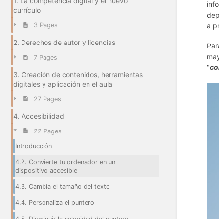
1. La competencia digital y el nuevo
inf
currículo
dep
a p
3 Pages
2. Derechos de autor y licencias
Par
may
7 Pages
"
co
3. Creación de contenidos, herramientas
digitales y aplicación en el aula
27 Pages
4. Accesibilidad
22 Pages
Introducción
4.2. Convierte tu ordenador en un
dispositivo accesible
4.3. Cambia el tamaño del texto
4.4. Personaliza el puntero
4.5. Disminuir la velocidad del puntero