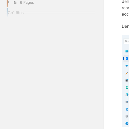
del
6 Pages
rea
Créditos
acc
Den