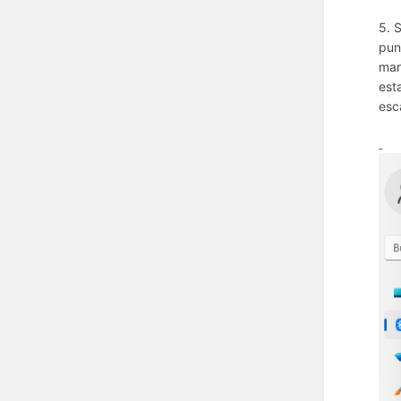
5. 
pun
mar
est
esc