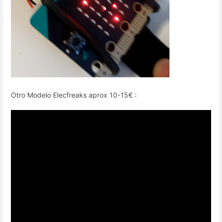
Otro Modelo Elecfreaks aprox 10-15€ :