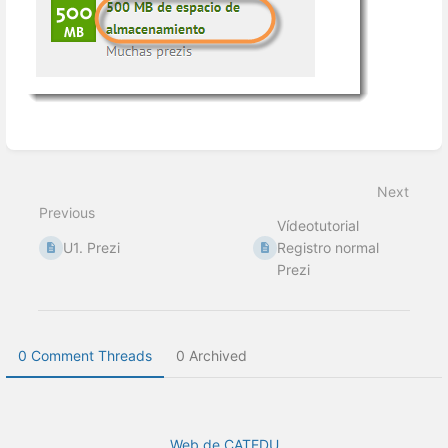
Enter
section
select
Next
mode
Previous
Vídeotutorial
U1. Prezi
Registro normal
Prezi
0 Comment Threads
0 Archived
Web de CATEDU