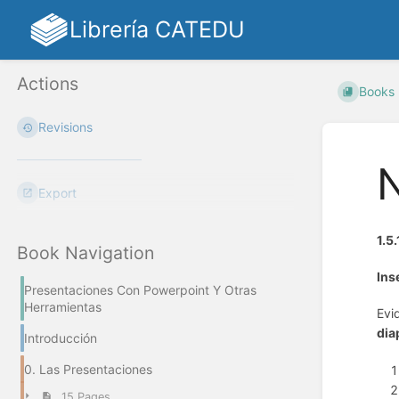
Librería CATEDU
Actions
Books
Revisions
N
Export
1.5
Book Navigation
Ins
Presentaciones Con Powerpoint Y Otras
Herramientas
Evi
dia
Introducción
0. Las Presentaciones
15 Pages