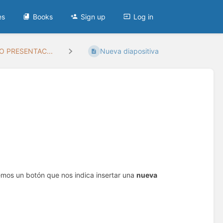
es
Books
Sign up
Log in
O PRESENTAC...
Nueva diapositiva
mos un botón que nos indica insertar una
nueva