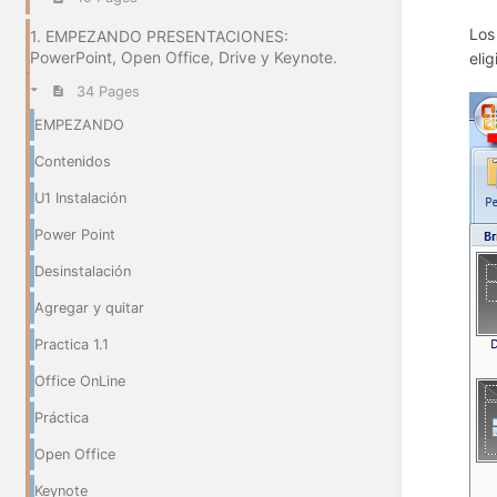
Los
1. EMPEZANDO PRESENTACIONES:
PowerPoint, Open Office, Drive y Keynote.
eli
34 Pages
EMPEZANDO
Contenidos
U1 Instalación
Power Point
Desinstalación
Agregar y quitar
Practica 1.1
Office OnLine
Práctica
Open Office
Keynote