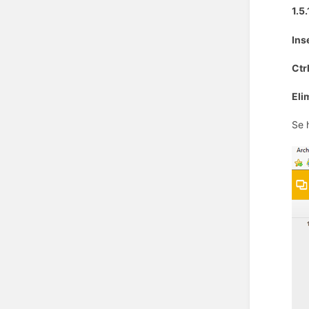
1.5.
Ins
Ctr
Eli
Se 