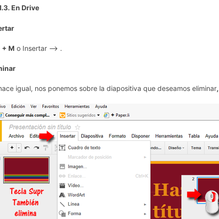
1.3. En Drive
ertar
l + M
o Insertar --> .
minar
hace igual, nos ponemos sobre la diapositiva que deseamos eliminar