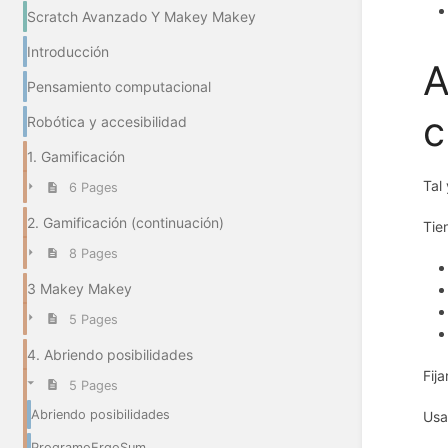
Scratch Avanzado Y Makey Makey
Introducción
A
Pensamiento computacional
c
Robótica y accesibilidad
1. Gamificación
Tal
6 Pages
2. Gamificación (continuación)
Tie
8 Pages
3 Makey Makey
5 Pages
4. Abriendo posibilidades
Fij
5 Pages
Abriendo posibilidades
Usa
ProgramoErgoSum