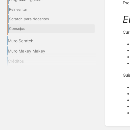
Esc
Reinventar
E
Scratch para docentes
Consejos
Cur
Muro Scratch
Muro Makey Makey
Créditos
Gui
Enter
section