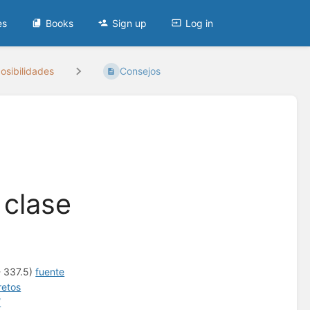
es
Books
Sign up
Log in
osibilidades
Consejos
 clase
- 337.5)
fuente
retos
/