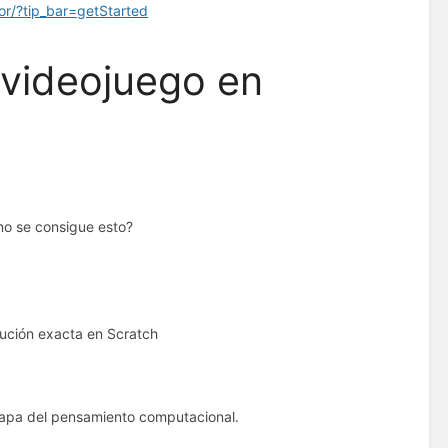
tor/?tip_bar=getStarted
 videojuego en
mo se consigue esto?
olución exacta en Scratch
capa del pensamiento computacional.