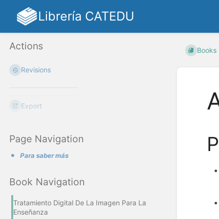
Librería CATEDU
Actions
Books
Revisions
A
Export
P
Page Navigation
Para saber más
Book Navigation
Tratamiento Digital De La Imagen Para La
Enseñanza