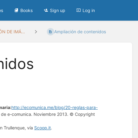
es
Books
Sign up
Log in
N DE IMÁ...
Ampliación de contenidos
nidos
maria:
http://ecomunica.me/blog/20-reglas-para-
ar, de e-comunica. Noviembre 2013. © Copyright
án Trullenque, vía
Scoop.it
.