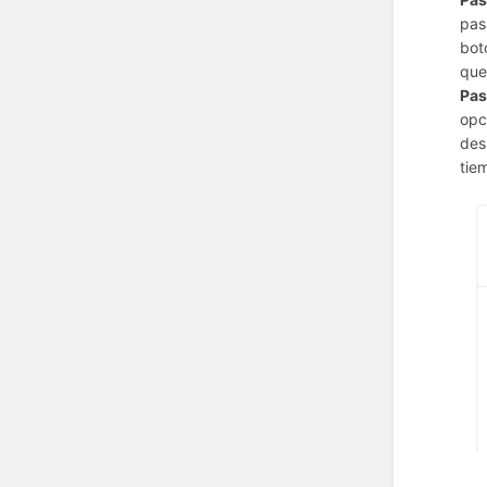
pas
bot
que
Pas
opc
des
tie