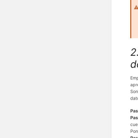
2
d
Emp
apr
Son
dat
Pas
Pas
cue
Pon
Pas