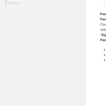
Créditos
Pas
Pas
Cla
sel
“
Si
Pas