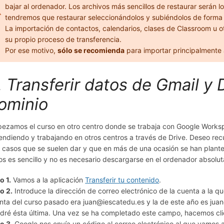
bajar al ordenador. Los archivos más sencillos de restaurar serán l
tendremos que restaurar seleccionándolos y subiéndolos de forma 
La importación de contactos, calendarios, clases de Classroom u o
su propio proceso de transferencia.
Por ese motivo,
sólo se recomienda
para importar principalmente 
. Transferir datos de Gmail y 
ominio
ezamos el curso en otro centro donde se trabaja con Google Worksp
endiendo y trabajando en otros centros a través de Drive. Deseo rec
 casos que se suelen dar y que en más de una ocasión se han plante
os es sencillo y no es necesario descargarse en el ordenador absolut
o 1.
Vamos a la aplicación
Transferir tu contenido
.
o 2.
Introduce la dirección de correo electrónico de la cuenta a la qu
nta del curso pasado era juan@iescatedu.es y la de este año es ju
dré ésta última. Una vez se ha completado este campo, hacemos clic
o 3.
Google nos envía un código al correo electrónico al que vamos a 