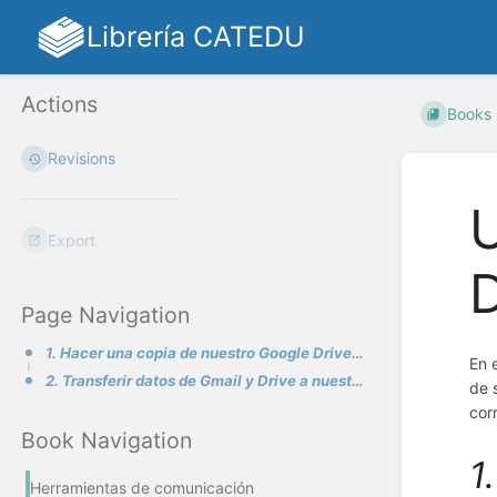
Librería CATEDU
Actions
Books
Revisions
U
Export
D
Page Navigation
1. Hacer una copia de nuestro Google Drive y Gmail
En 
2. Transferir datos de Gmail y Drive a nuestro nuevo dominio
de 
cor
Book Navigation
1
Herramientas de comunicación