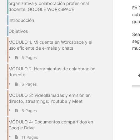
organizativa y colaboración profesional
En 
docente. GOOGLE WORKSPACE
nub
Introducción
gua
Objetivos
Sea
seg
MÓDULO 1. Mi cuenta en Workspace y el
muc
uso eficiente de e-mails y chats
5 Pages
MÓDULO 2. Herramientas de colaboración
docente
6 Pages
MÓDULO 3: Videollamadas y emisión en
directo, streamings: Youtube y Meet
8 Pages
MÓDULO 4: Documentos compartidos en
Google Drive
11 Pages