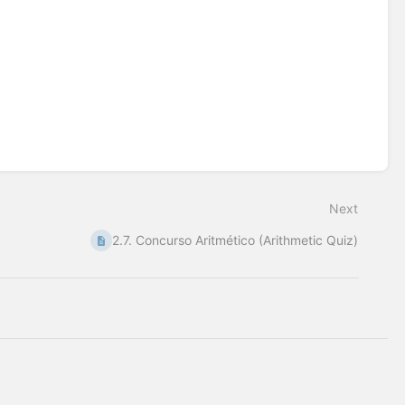
Next
2.7. Concurso Aritmético (Arithmetic Quiz)