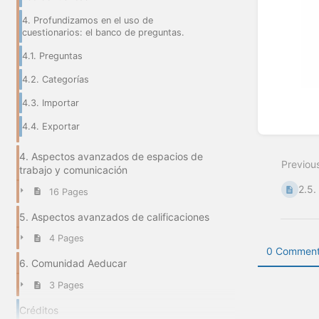
4. Profundizamos en el uso de
cuestionarios: el banco de preguntas.
4.1. Preguntas
4.2. Categorías
4.3. Importar
4.4. Exportar
Enter
section
select
4. Aspectos avanzados de espacios de
Previou
mode
trabajo y comunicación
2.5
16 Pages
5. Aspectos avanzados de calificaciones
4 Pages
0 Comment
6. Comunidad Aeducar
3 Pages
Créditos