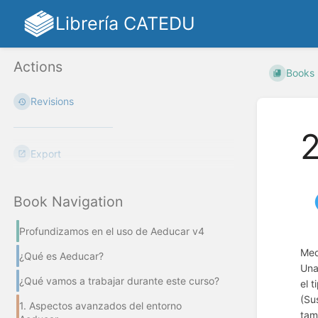
Librería CATEDU
Actions
Books
Revisions
2
Export
Book Navigation
Profundizamos en el uso de Aeducar v4
Med
¿Qué es Aeducar?
Una
¿Qué vamos a trabajar durante este curso?
el 
(Su
1. Aspectos avanzados del entorno
tam