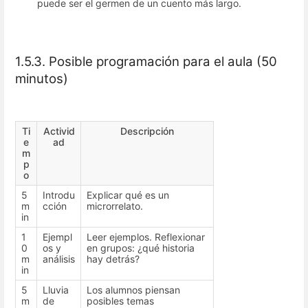
puede ser el germen de un cuento más largo.
1.5.3. Posible programación para el aula (50
minutos)
Ti
Activid
Descripción
e
ad
m
p
o
5
Introdu
Explicar qué es un
m
cción
microrrelato.
in
1
Ejempl
Leer ejemplos. Reflexionar
0
os y
en grupos: ¿qué historia
m
análisis
hay detrás?
in
5
Lluvia
Los alumnos piensan
m
de
posibles temas