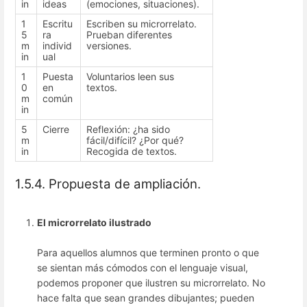
in
ideas
(emociones, situaciones).
1
Escritu
Escriben su microrrelato.
5
ra
Prueban diferentes
m
individ
versiones.
in
ual
1
Puesta
Voluntarios leen sus
0
en
textos.
m
común
in
5
Cierre
Reflexión: ¿ha sido
m
fácil/difícil? ¿Por qué?
in
Recogida de textos.
1.5.4. Propuesta de ampliación.
El microrrelato ilustrado
Para aquellos alumnos que terminen pronto o que
se sientan más cómodos con el lenguaje visual,
podemos proponer que ilustren su microrrelato. No
hace falta que sean grandes dibujantes; pueden