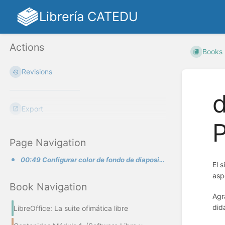
Librería CATEDU
Actions
Books
Revisions
d
Export
P
Page Navigation
00:49 Configurar color de fondo de diapositiva.01:45 Ajustar una imagen de fondo de diapositivas
El 
asp
Book Navigation
Agr
did
LibreOffice: La suite ofimática libre