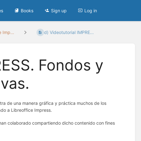
es
Books
Sign up
Log in
e Imp...
d) Videotutorial IMPRE...
RESS. Fondos y
ivas.
stra de una manera gráfica y práctica muchos de los
do a Libreoffice Impress.
han colaborado compartiendo dicho contenido con fines