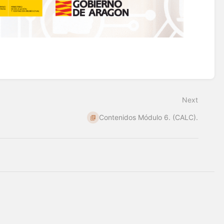
Next
Contenidos Módulo 6. (CALC).