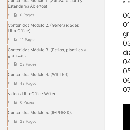
Contenidos Módulo 1. (Software Libre y
A c
Estándares Abiertos).
00
6 Pages
01
Contenidos Módulo 2. (Generalidades
LibreOffice).
gr
11 Pages
03
Contenidos Módulo 3. (Estilos, plantillas y
di
gráficos).
04
22 Pages
05
Contenidos Módulo 4. (WRITER)
06
43 Pages
07
Vídeos LibreOffice Writer
6 Pages
Contenidos Módulo 5. (IMPRESS).
28 Pages