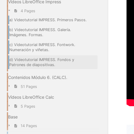
Vídeos LibreOffice Impress
4 Pages
a) Videotutorial IMPRESS. Primeros Pasos.
b) Videotutorial IMPRESS. Galería.
Imágenes. Formas.
c) Videotutorial IMPRESS. Fontwork.
Numeración y viñetas.
d) Videotutorial IMPRESS. Fondos y
Patrones de diapositivas.
Contenidos Módulo 6. (CALC).
51 Pages
Vídeos LibreOffice Calc
5 Pages
Base
14 Pages