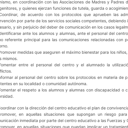
mismo, en coordinación con las Asociaciones de Madres y Padres 
genitores, y quienes ejerzan funciones de tutela, guarda o acogimien
Coordinar, de acuerdo con los protocolos que aprueben las admi
ervención por parte de los servicios sociales competentes, debiendo i
esario, y sin perjuicio del deber de comunicación en los casos legalm
Identificarse ante los alumnos y alumnas, ante el personal del cent
o referente principal para las comunicaciones relacionadas con po
orno.
Promover medidas que aseguren el máximo bienestar para los niños, n
os mismos.
Fomentar entre el personal del centro y el alumnado la utilizac
lictos.
Informar al personal del centro sobre los protocolos en materia de 
stentes en su localidad o comunidad autónoma.
Fomentar el respeto a los alumnos y alumnas con discapacidad o cua
ersidad.
Coordinar con la dirección del centro educativo el plan de convivencia 
Promover, en aquellas situaciones que supongan un riesgo par
unicación inmediata por parte del centro educativo a las Fuerzas y
Promover, en aquellas situaciones que puedan implicar un tratamient