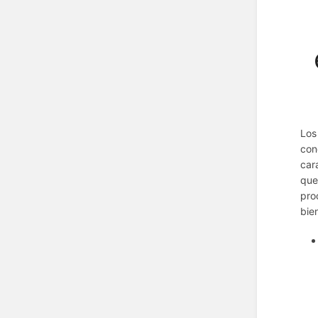
Los
con
car
que
pro
bie