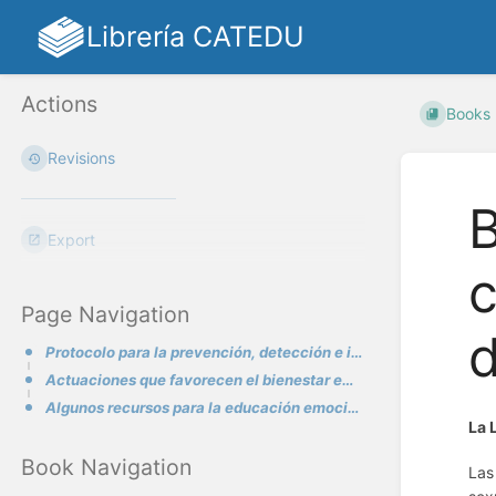
Librería CATEDU
Actions
Books
Revisions
B
Export
c
Page Navigation
Protocolo para la prevención, detección e intervención en casos de ideación suicida en el ámbito edu
Actuaciones que favorecen el bienestar emocional del alumnado y de la comunidad educativa
Algunos recursos para la educación emocional
La 
Book Navigation
Las