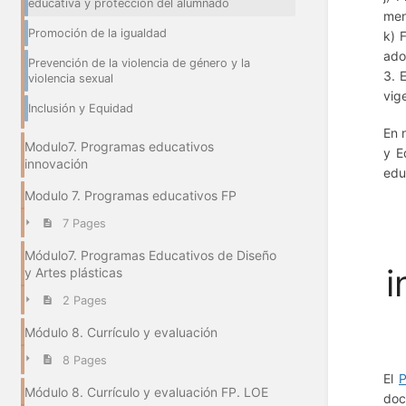
educativa y protección del alumnado
men
Promoción de la igualdad
k) 
ado
Prevención de la violencia de género y la
3. 
violencia sexual
vig
Inclusión y Equidad
En 
Modulo7. Programas educativos
y E
innovación
edu
Modulo 7. Programas educativos FP
7 Pages
Módulo7. Programas Educativos de Diseño
i
y Artes plásticas
2 Pages
Módulo 8. Currículo y evaluación
8 Pages
El
P
Módulo 8. Currículo y evaluación FP. LOE
doc