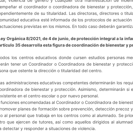
ual, violencia de género y cualquier otra manifestación de violen
empeñar el coordinador o coordinadora de bienestar y protección
ependientemente de su titularidad. Las directoras, directores o tit
comunidad educativa esté informada de los protocolos de actuación 
 actuaciones previstas en los mismos. En todo caso deberán garantiz
Ley Orgánica 8/2021, de 4 de junio, de protección integral a la infan
artículo 35 desarrolla esta figura de coordinación de bienestar y p
Todos los centros educativos donde cursen estudios personas me
erán tener un Coordinador o Coordinadora de bienestar y protecció
sona que ostente la dirección o titularidad del centro.
Las administraciones educativas competentes determinarán los requ
oordinadora de bienestar y protección. Asimismo, determinarán si
existente en el centro escolar o por nuevo personal.
 funciones encomendadas al Coordinador o Coordinadora de bienestar
Promover planes de formación sobre prevención, detección precoz y p
to al personal que trabaja en los centros como al alumnado. Se prior
tro que ejercen de tutores, así como aquellos dirigidos al alumnad
a detectar y responder a situaciones de violencia.