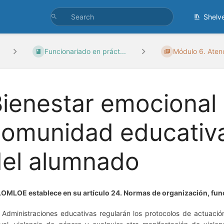
Shelv
Funcionariado en práct...
Módulo 6. Atenci
ienestar emocional 
omunidad educativa
del alumnado
LOMLOE establece en su artículo 24. Normas de organización, fun
 Administraciones educativas regularán los protocolos de actuación