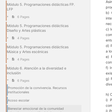
Asi
Módulo 5. Programaciones didácticas FP.
pro
LFP
b) 
6 Pages
int
nec
Módulo 5. Programaciones didácticas
c) 
Diseño y Artes plásticas
com
4 Pages
ent
d) 
Módulo 5. Programaciones didácticas
a l
Música y Artes escénicas
e) 
4 Pages
conf
f) 
Módulo 6. Atención a la diversidad e
inclusión
exi
g) 
6 Pages
div
Promoción de la convivencia. Recursos
institucionales
h) 
i) 
Acoso escolar
com
Bienestar emocional de la comunidad
j) 