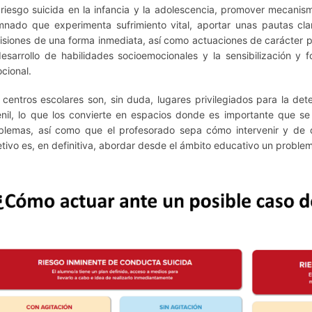
 riesgo suicida en la infancia y la adolescencia, promover mecanis
mnado que experimenta sufrimiento vital, aportar unas pautas cl
isiones de una forma inmediata, así como actuaciones de carácter pr
desarrollo de habilidades socioemocionales y la sensibilización y
cional.
 centros escolares son, sin duda, lugares privilegiados para la det
enil, lo que los convierte en espacios donde es importante que 
blemas, así como que el profesorado sepa cómo intervenir y de q
etivo es, en definitiva, abordar desde el ámbito educativo un proble