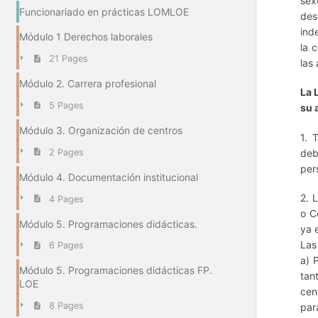
sex
Funcionariado en prácticas LOMLOE
des
ind
Módulo 1 Derechos laborales
la 
21 Pages
las
Módulo 2. Carrera profesional
La 
5 Pages
su 
Módulo 3. Organización de centros
1. 
deb
2 Pages
per
Módulo 4. Documentación institucional
2. 
4 Pages
o C
Módulo 5. Programaciones didácticas.
ya 
Las
6 Pages
a) 
Módulo 5. Programaciones didácticas FP.
tan
LOE
cen
8 Pages
par