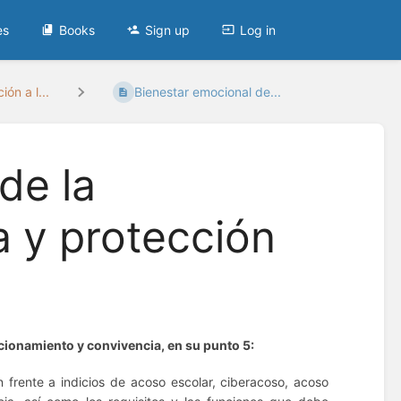
es
Books
Sign up
Log in
ón a l...
Bienestar emocional de...
de la
 y protección
cionamiento y convivencia, en su punto 5:
 frente a indicios de acoso escolar, ciberacoso, acoso